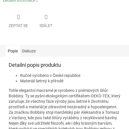
Detailní informace
ZEPTAT SE
SDÍLET
Popis
Diskuze
Detailní popis produktu
Ručně vyrobeno v České republice
Materiál šetrný k přírodě
Tohle elegantní macramé je vyrobeno z prémiových šňůr
Bobbiny. Ty se pyšní ekologickým certifikátem OEKO-TEX, který
zaručuje, že všechny fáze výroby jsou šetrné k životnímu
prostředí a materiál je zdravotně nezávadný a hypoalergenní.
Za značkou Bobbiny stojí manželský pár Aleksandra a Tomasz
z Varšavy, kde jsou také šňůry vyráběny z recyklované bavlny.
Nejen díky své udržitelé filozofii, ale i díky krásným barvám,
které vychází ve speciálních kolekcích jsou Bobbiny jednou z