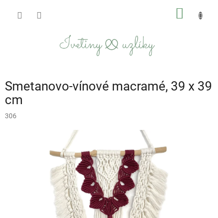
Přejít
NÁKUP
na
obsah
KOŠÍK
Smetanovo-vínové macramé, 39 x 39
cm
306