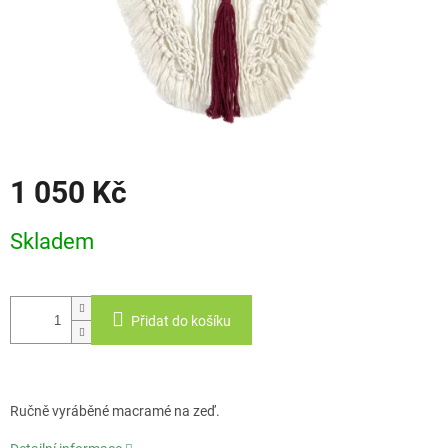
1 050 Kč
Měrná
Skladem
cena:
Přidat do košíku
Ručně vyráběné macramé na zeď.