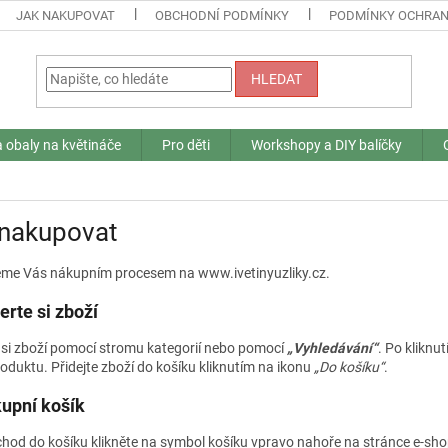
JAK NAKUPOVAT
OBCHODNÍ PODMÍNKY
PODMÍNKY OCHRAN
HLEDAT
a obaly na květináče
Pro děti
Workshopy a DIY balíčky
 nakupovat
me Vás nákupním procesem na www.ivetinyuzliky.cz.
erte si zboží
 si zboží pomocí stromu kategorií nebo pomocí
„Vyhledávání“
. Po kliknut
oduktu. Přidejte zboží do košíku kliknutím na ikonu
„Do košíku“
.
kupní košík
chod do košíku klikněte na symbol košíku vpravo nahoře na stránce e-sh