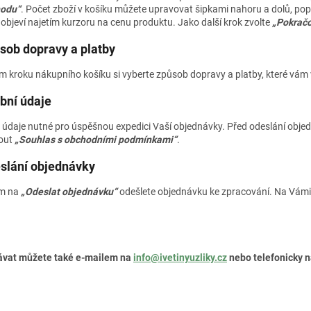
hodu“
. Počet zboží v košíku můžete upravovat šipkami nahoru a dolů, popř
 objeví najetím kurzoru na cenu produktu. Jako další krok zvolte
„Pokračo
sob dopravy a platby
m kroku nákupního košíku si vyberte způsob dopravy a platby, které vám 
bní údaje
 údaje nutné pro úspěšnou expedici Vaší objednávky. Před odeslání objed
out
„Souhlas s obchodními podmínkami“
.
eslání objednávky
ím na
„Odeslat objednávku“
odešlete objednávku ke zpracování. Na Vámi 
vat můžete také e-mailem na
info@ivetinyuzliky.cz
nebo telefonicky n