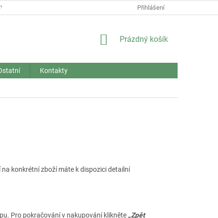
Y OSOBNÍCH ÚDAJŮ
REKLAMACE A VRÁCENÍ ZBOŽÍ
Přihlášení
NÁKUPNÍ
Prázdný košík
KOŠÍK
Ostatní
Kontakty
í na konkrétní zboží máte k dispozici detailní
opu. Pro pokračování v nakupování klikněte
„Zpět