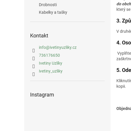
n
do obc
Drobnosti
e
který se
Kabelky a tašky
l
3. Způ
V druhé
Kontakt
4. Oso
info
@
ivetinyuzliky.cz
Vyplňte
736176650
zaškrtn
Ivetiny Uzlíky
5. Od
ivetiny_uzliky
Kliknut
kopii.
Instagram
Objedná