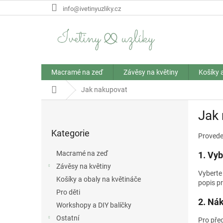
Přejít
info@ivetinyuzliky.cz
na
obsah
Macramé na zeď
Závěsy na květiny
Košíky 
Domů
Jak nakupovat
P
Jak
o
Přeskočit
s
Kategorie
kategorie
Provede
t
r
Macramé na zeď
1. Vyb
a
Závěsy na květiny
n
Vyberte
Košíky a obaly na květináče
n
popis pr
í
Pro děti
2. Ná
p
Workshopy a DIY balíčky
a
Ostatní
Pro pře