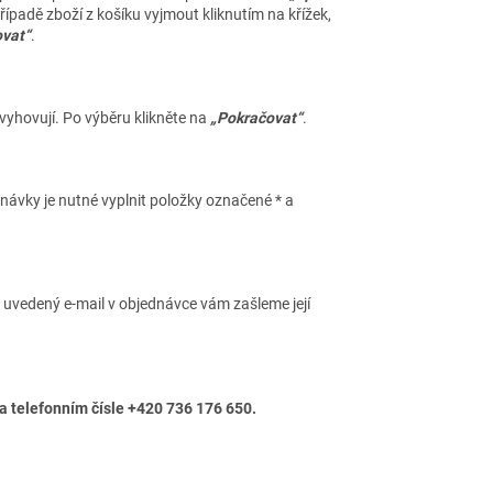
ípadě zboží z košíku vyjmout kliknutím na křížek,
vat“
.
vyhovují. Po výběru klikněte na
„Pokračovat“
.
návky je nutné vyplnit položky označené * a
uvedený e-mail v objednávce vám zašleme její
a telefonním čísle +420 736 176 650.