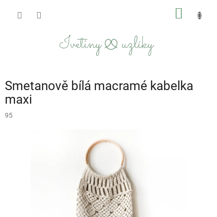
Přejít
NÁKUP
na
obsah
KOŠÍK
Smetanově bílá macramé kabelka
maxi
95