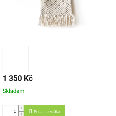
1 350 Kč
Měrná
Skladem
cena:
Přidat do košíku