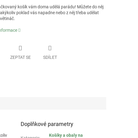
čkovaný košík vám doma udělá parádu! Můžete do něj
jakýkoliv poklad vás napadne nebo z něj třeba
udělat
větináč.
informace
ZEPTAT SE
SDÍLET
Doplňkové parametry
oliv
Košíky a obaly na
Kategorie
: