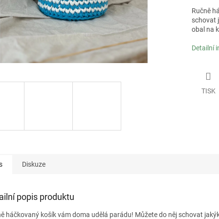
Ručně há
schovat 
obal na k
Detailní 
TISK
s
Diskuze
ailní popis produktu
ě háčkovaný košík vám doma udělá parádu! Můžete do něj schovat jakýk