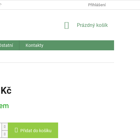
Y OSOBNÍCH ÚDAJŮ
REKLAMACE A VRÁCENÍ ZBOŽÍ
Přihlášení
NÁKUPNÍ
Prázdný košík
KOŠÍK
Ostatní
Kontakty
 Kč
dem
Přidat do košíku