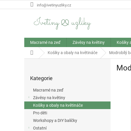
Přejít
info@ivetinyuzliky.cz
na
obsah
Macramé na zeď
Závěsy na květiny
Košíky 
Domů
Košíky a obaly na květináče
Modrobílý ba
P
Modr
o
Přeskočit
s
Kategorie
kategorie
t
r
Macramé na zeď
a
Závěsy na květiny
n
Košíky a obaly na květináče
n
í
Pro děti
p
Workshopy a DIY balíčky
a
Ostatní