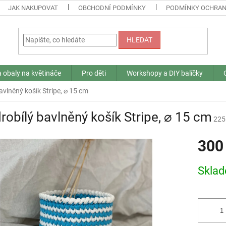
JAK NAKUPOVAT
OBCHODNÍ PODMÍNKY
PODMÍNKY OCHRAN
HLEDAT
a obaly na květináče
Pro děti
Workshopy a DIY balíčky
vlněný košík Stripe, ⌀ 15 cm
obílý bavlněný košík Stripe, ⌀ 15 cm
225
300
Měrná
Skla
cena: