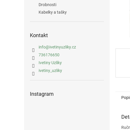
n
Drobnosti
e
Kabelky a tašky
l
Kontakt
info
@
ivetinyuzliky.cz
736176650
Ivetiny Uzlíky
ivetiny_uzliky
Instagram
Popi
Det
Ručn