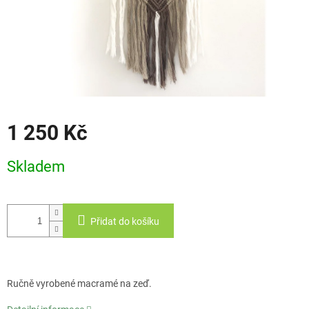
1 250 Kč
Měrná
Skladem
cena:
Přidat do košíku
Ručně vyrobené macramé na zeď.