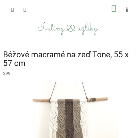
Přejít
NÁKUP
na
obsah
KOŠÍK
Béžové macramé na zeď Tone, 55 x
57 cm
299