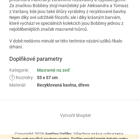
Za značkou Bobbiny stojí manželský pár Aleksandra a Tomasz
z Varšavy, kde jsou také šňůry vyráběny z recyklované bavlny.
Nejen díky své udržitelé filozofii, ale i díky krásným barvám,
které vychází ve speciálních kolekcích jsou Bobbiny jednou z
nejoblíbenějších značek macramé tvůrců.
V době nedávno minulé se této technice vázání uzlíků říkalo
drhání.
Doplňkové parametry
Kategorie
:
Macramé na zeď
?
Rozměry
:
55 x 57 cm
Materiál
:
Recyklovaná bavlna, dřevo
Z
á
Vytvořil Shoptet
p
a
t
Copyright 2026
Ivetiny Uzlíky
. Všechna práva vyhrazena.
í
Tento web používá soubory cookie. Dalším procházením tohoto webu