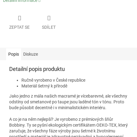
Detailní informace
ZEPTAT SE
SDÍLET
Popis
Diskuze
Detailní popis produktu
Ručně vyrobeno v České republice
Materiál šetrný k přírodě
Jako jedno z mála našich macramé je vícebarevné, ale všechny
odstíny od smetanové po taupe jsou laděné tón v tónu. Proto
bude působit decentně i v minimalistickém interiéru.
A co je na něm nejlepší? Je vyrobeno z prémiových šňůr
Bobbiny. Ty se pyšní ekologickým certifikátem OEKO-TEX, který
zaručuje, že všechny fáze výroby jsou šetrné k životnímu
prostředí a materiál je zdravotně nezávadný a hypoalergenní.